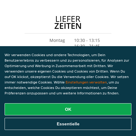
LIEFER
ZEITEN
Montag
10:30 - 13:15
16:30 - 21:45
Dienstag
10:30 - 13:15
Wir verwenden Cookies und andere Technologien, um Dein
16:30 - 22:15
Benutzererlebnis zu verbessern und zu personalisieren, für Analysen zur
Mittwoch
10:30 - 13:15
Optimierung und Werbung in Zusammenarbeit mit Dritten. Wir
16:30 - 22:15
verwenden unsere eigenen Cookies und Cookies von Dritten. Wenn Du
Donnerstag
10:30 - 13:15
auf OK klickst, akzeptierst Du die Verwendung aller Cookies. Wir setzen
16:30 - 22:00
immer notwendige Cookies. Wähle
Einstellungen verwalten
, um zu
Freitag
10:30 - 13:15
entscheiden, welche Cookies Du akzeptieren möchtest, um Deine
16:30 - 22:15
Präferenzen anzupassen und um weitere Informationen zu finden.
Samstag
16:00 - 22:15
Sonntag
16:00 - 22:15
OK
Essentielle